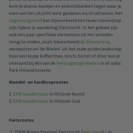
kom je diverse bankjes en picknickbanken tegen waar je
even van het uitzicht kunt genieten en/of uitrusten. Het
vogelrustgebied
kan bijvoorbeeld een leuke tussenstop
zijn tijdens je wandeling/fietstocht. In het gebied zijn
ook een paar specifieke elementen uit het verleden
terug te vinden, zoals bijvoorbeeld
de Steenovens
,
veenputten en ‘de Wielen’ uit het oude polderlandschap.
Voor een kopje koffie/thee, lunch, borrel of diner kun je
uiteraard bij één van de
horecagelegenheden
in of nabij
Park Hitland terecht.
Wandel- en hardlooproutes
1.
5KM wandelroute
in Hitland-Noord
2.
5KM wandelroute
in Hitland-Zuid
Fietsroutes
25KM Molen Stempel Fietstocht (
lees meer
) - in