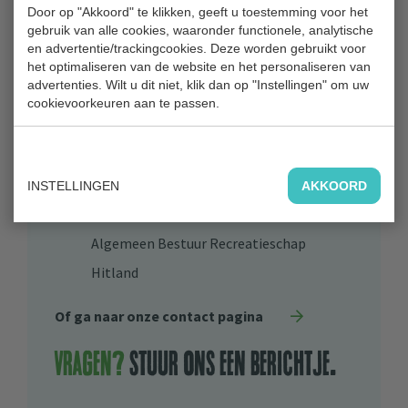
Door op "Akkoord" te klikken, geeft u toestemming voor het
gebruik van alle cookies, waaronder functionele, analytische
en advertentie/trackingcookies. Deze worden gebruikt voor
Bezoekadres
het optimaliseren van de website en het personaliseren van
Park Hitland
advertenties. Wilt u dit niet, klik dan op "Instellingen" om uw
cookievoorkeuren aan te passen.
Blaardorpseweg 1
2911 BC Nieuwerkerk aan den IJssel
0180 31 71 88
INSTELLINGEN
AKKOORD
Bestuur
Algemeen Bestuur Recreatieschap
Hitland
Of ga naar onze contact pagina
Vragen?
stuur ons een berichtje.