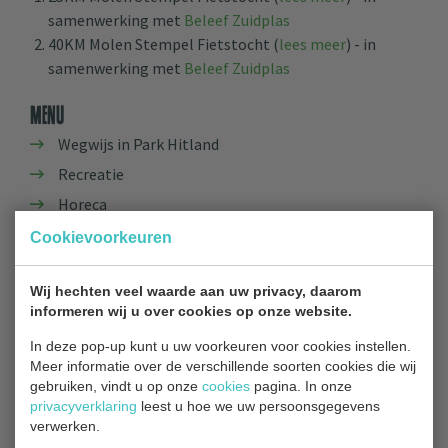
samenwerking met
Beleef Zuidplas
40KM Molen Stempel Fietstocht (
lees meer
) - in
samenwerking met
Beleef Zuidplas
Menu
Wegwijs in Park Hitland
Recreatie
Horeca
Routes
Cookievoorkeuren
Gedragsregels
Wij hechten veel waarde aan uw privacy, daarom
Geschiedenis
informeren wij u over cookies op onze website.
Evenementen
In deze pop-up kunt u uw voorkeuren voor cookies instellen.
Meer informatie over de verschillende soorten cookies die wij
gebruiken, vindt u op onze
cookies
pagina. In onze
privacyverklaring
leest u hoe we uw persoonsgegevens
Contact
verwerken.