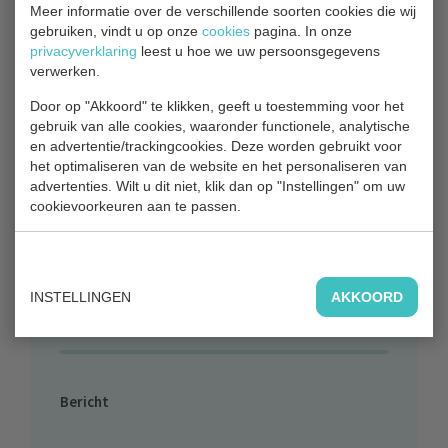
Algemeen Bestuur Recreatieschap
Meer informatie over de verschillende soorten cookies die wij
gebruiken, vindt u op onze
cookies
pagina. In onze
Hitland
privacyverklaring
leest u hoe we uw persoonsgegevens
verwerken.
Of ga naar onze contact pagina
Door op "Akkoord" te klikken, geeft u toestemming voor het
gebruik van alle cookies, waaronder functionele, analytische
Vragen?
stuur ons een berichtje.
en advertentie/trackingcookies. Deze worden gebruikt voor
het optimaliseren van de website en het personaliseren van
advertenties. Wilt u dit niet, klik dan op "Instellingen" om uw
Naam
cookievoorkeuren aan te passen.
E-mailadres
INSTELLINGEN
AKKOORD
Bericht