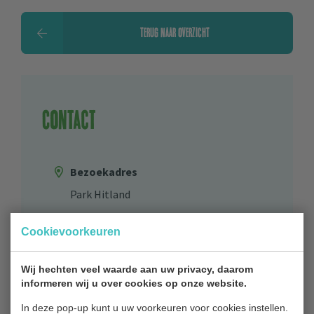
TERUG NAAR OVERZICHT
Contact
Bezoekadres
Park Hitland
Blaardorpseweg 1
Cookievoorkeuren
2911 BC Nieuwerkerk aan den IJssel
0180 31 71 88
Wij hechten veel waarde aan uw privacy, daarom
informeren wij u over cookies op onze website.
Bestuur
In deze pop-up kunt u uw voorkeuren voor cookies instellen.