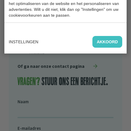
Blaardorpseweg 1
het optimaliseren van de website en het personaliseren van
2911 BC Nieuwerkerk aan den IJssel
advertenties. Wilt u dit niet, klik dan op "Instellingen" om uw
cookievoorkeuren aan te passen.
0180 31 71 88
Bestuur
INSTELLINGEN
AKKOORD
Algemeen Bestuur Recreatieschap
Hitland
Of ga naar onze contact pagina
Vragen?
stuur ons een berichtje.
Naam
E-mailadres