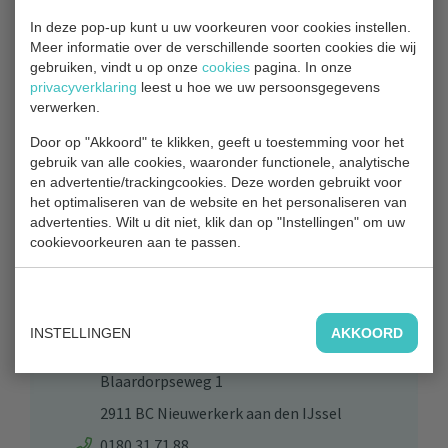
toegestaan. Voor het vissen in Park Hitland geldt tevens
In deze pop-up kunt u uw voorkeuren voor cookies instellen.
de
Algemene Verordening van Recreatieschap Hitland
.
Meer informatie over de verschillende soorten cookies die wij
gebruiken, vindt u op onze
cookies
pagina. In onze
privacyverklaring
leest u hoe we uw persoonsgegevens
verwerken.
TERUG NAAR OVERZICHT
Door op "Akkoord" te klikken, geeft u toestemming voor het
gebruik van alle cookies, waaronder functionele, analytische
en advertentie/trackingcookies. Deze worden gebruikt voor
het optimaliseren van de website en het personaliseren van
advertenties. Wilt u dit niet, klik dan op "Instellingen" om uw
Contact
cookievoorkeuren aan te passen.
Bezoekadres
INSTELLINGEN
AKKOORD
Park Hitland
Blaardorpseweg 1
2911 BC Nieuwerkerk aan den IJssel
0180 31 71 88