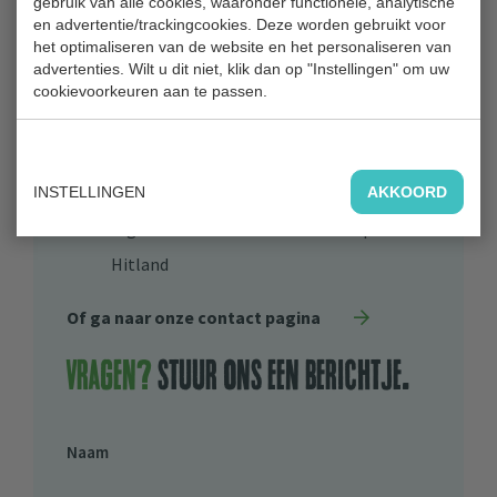
gebruik van alle cookies, waaronder functionele, analytische
en advertentie/trackingcookies. Deze worden gebruikt voor
Park Hitland
het optimaliseren van de website en het personaliseren van
Blaardorpseweg 1
advertenties. Wilt u dit niet, klik dan op "Instellingen" om uw
cookievoorkeuren aan te passen.
2911 BC Nieuwerkerk aan den IJssel
0180 31 71 88
Bestuur
INSTELLINGEN
AKKOORD
Algemeen Bestuur Recreatieschap
Hitland
Of ga naar onze contact pagina
Vragen?
stuur ons een berichtje.
Naam