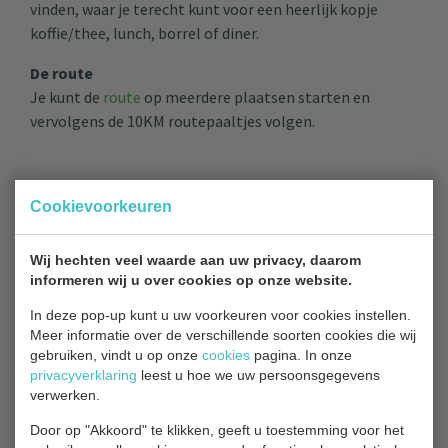
vinden, waar je terecht kunt voor een heerlijk kopje
koffie/thee, lunch, borrel of diner.
De route
Je kunt de
route
op meerdere plaatsen starten en
vervolgens de 10KM routepaaltjes volgen.
Cookievoorkeuren
TERUG NAAR OVERZICHT
Wij hechten veel waarde aan uw privacy, daarom
informeren wij u over cookies op onze website.
In deze pop-up kunt u uw voorkeuren voor cookies instellen.
Meer informatie over de verschillende soorten cookies die wij
gebruiken, vindt u op onze
cookies
pagina. In onze
Contact
privacyverklaring
leest u hoe we uw persoonsgegevens
verwerken.
Door op "Akkoord" te klikken, geeft u toestemming voor het
Bezoekadres