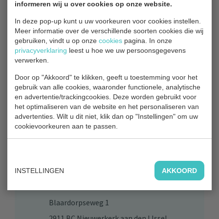
informeren wij u over cookies op onze website.
Hitland-Noord richting de Ouderkerkselaan.
In deze pop-up kunt u uw voorkeuren voor cookies instellen.
Foto: Leen de Koning
Meer informatie over de verschillende soorten cookies die wij
gebruiken, vindt u op onze
cookies
pagina. In onze
privacyverklaring
leest u hoe we uw persoonsgegevens
verwerken.
TERUG NAAR OVERZICHT
Door op "Akkoord" te klikken, geeft u toestemming voor het
gebruik van alle cookies, waaronder functionele, analytische
en advertentie/trackingcookies. Deze worden gebruikt voor
het optimaliseren van de website en het personaliseren van
advertenties. Wilt u dit niet, klik dan op "Instellingen" om uw
cookievoorkeuren aan te passen.
Contact
Bezoekadres
INSTELLINGEN
AKKOORD
Park Hitland
Blaardorpseweg 1
2911 BC Nieuwerkerk aan den IJssel