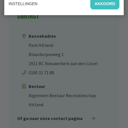
INSTELLINGEN
AKKOORD
Contact
Bezoekadres
Park Hitland
Blaardorpseweg 1
2911 BC Nieuwerkerk aan den IJssel
0180 31 71 88
Bestuur
Algemeen Bestuur Recreatieschap
Hitland
Of ga naar onze contact pagina