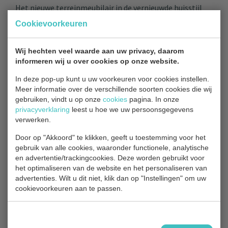
Het nieuwe terreinmeubilair in de vernieuwde huisstijl
vormt een onderdeel van de (door)ontwikkeling van
Cookievoorkeuren
recreatiegebied Hitland, voortaan ook wel Park Hitland
genoemd. Vanaf begin 2016 is hard gewerkt in het
Wij hechten veel waarde aan uw privacy, daarom
recreatiegebied Hitland om op een aantal plekken
informeren wij u over cookies op onze website.
nieuwe recreatieve voorzieningen te maken. In de
In deze pop-up kunt u uw voorkeuren voor cookies instellen.
aanloop daar naar toe zijn inwoners, belangengroepen,
Meer informatie over de verschillende soorten cookies die wij
kinderen en andere maatschappelijke partijen
gebruiken, vindt u op onze
cookies
pagina. In onze
betrokken bij de idee- en planvorming voor de nieuwe
privacyverklaring
leest u hoe we uw persoonsgegevens
voorzieningen. Inmiddels zijn er ook een honden
verwerken.
prettuin, waterspeelplaats, klimbos en vogeluitkijkpunt
Door op "Akkoord" te klikken, geeft u toestemming voor het
gerealiseerd.
gebruik van alle cookies, waaronder functionele, analytische
en advertentie/trackingcookies. Deze worden gebruikt voor
het optimaliseren van de website en het personaliseren van
advertenties. Wilt u dit niet, klik dan op "Instellingen" om uw
cookievoorkeuren aan te passen.
TERUG NAAR OVERZICHT