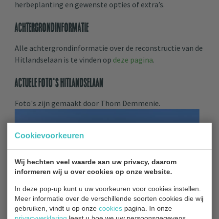
herbeplanting en gewenste opties of extra’s.
Achtergrondinformatie
Alle achtergrondinformatie over de reconstructie van de
Hitlandselaan is te vinden op
deze pagina
.
Actuele foto's Hitlandselaan
Foto's zijn gemaakt door Thom Demmenie.
Cookievoorkeuren
Wij hechten veel waarde aan uw privacy, daarom
informeren wij u over cookies op onze website.
In deze pop-up kunt u uw voorkeuren voor cookies instellen.
Meer informatie over de verschillende soorten cookies die wij
gebruiken, vindt u op onze
cookies
pagina. In onze
privacyverklaring
leest u hoe we uw persoonsgegevens