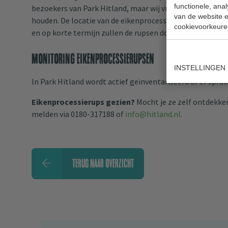
functionele, ana
bezoekers van Park Hitland, maar wij vragen iedereen o
van de website en
houden. De locatie van de eikenprocessierupsen is geme
cookievoorkeure
en op korte termijn zullen de rupsen door een gespeciali
Monitoring eikenprocessierupsen
INSTELLINGEN
In Park Hitland wordt actief geïnventariseerd of er sprak
Eikenprocessierups gezien?
Mocht je ze zelf ontdekken
melden via 0180-317188 of
info@hitland.nl
.
TERUG NAAR OVERZICHT