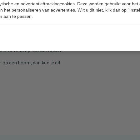
lytische en advertentie/trackingcookies. Deze worden gebruikt voor het
m er toch rekening mee te
 het personaliseren van advertenties. Wilt u dit niet, klik dan op "Inst
ld bij de Nationale Bomenbank
n aan te passen.
seerd bedrijf verwijderd worden.
e is van eikenprocessierupsen.
 op een boom, dan kun je dit