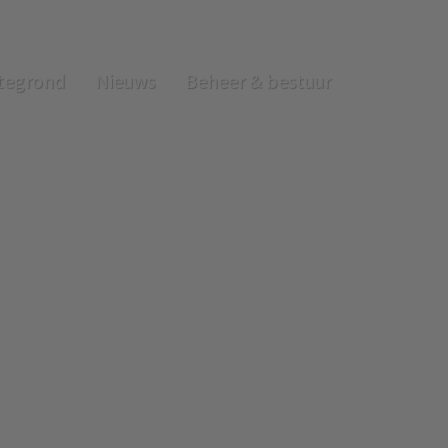
tegrond
Nieuws
Beheer & bestuur