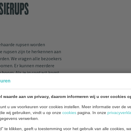
sierups
behaarde rupsen worden
e rupsen zijn te herkennen aan
rden. We vragen alle bezoekers
enbomen. Er kunnen meerdere
 boom. Als je in contact komt
s jeuk, huiduitslag, irritatie
euren
 (
mens & dier
) dan ook om uit
l waarde aan uw privacy, daarom informeren wij u over cookies o
unt u uw voorkeuren voor cookies instellen. Meer informatie over de ve
die wij gebruiken, vindt u op onze
cookies
pagina. In onze
privacyverkl
gegevens verwerken.
arop de eikenprocessierups
t geen direct gevaar op voor
" te klikken, geeft u toestemming voor het gebruik van alle cookies, 