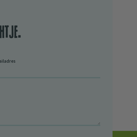
htje.
ailadres