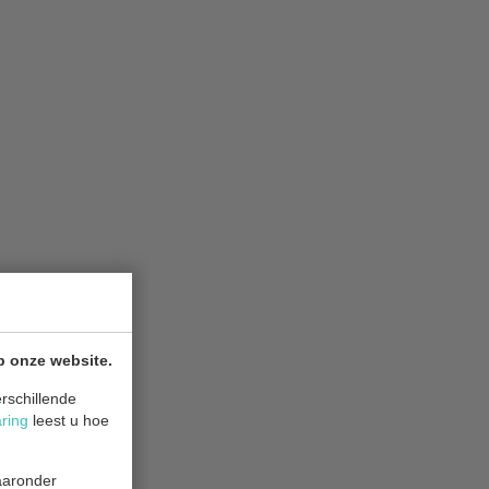
p onze website.
rschillende
aring
leest u hoe
waaronder