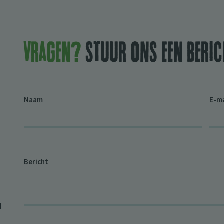
Vragen?
stuur ons een beric
Naam
E-m
Bericht
d