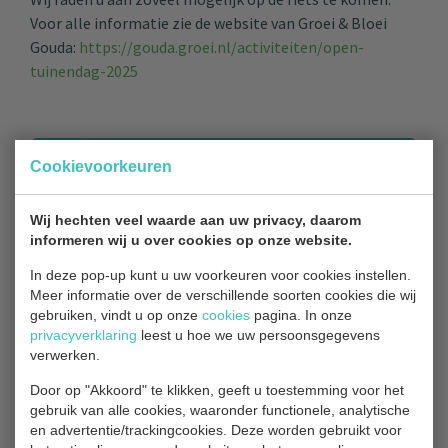
Voor alle informatie zie de website van Groei & Bloei
Gouda:
https://gouda.groei.nl/activiteiten/open-
tuinendag-2025
Cookievoorkeuren
TERUG NAAR OVERZICHT
Wij hechten veel waarde aan uw privacy, daarom
informeren wij u over cookies op onze website.
In deze pop-up kunt u uw voorkeuren voor cookies instellen.
Contact
Meer informatie over de verschillende soorten cookies die wij
gebruiken, vindt u op onze
cookies
pagina. In onze
privacyverklaring
leest u hoe we uw persoonsgegevens
verwerken.
Bezoekadres
Door op "Akkoord" te klikken, geeft u toestemming voor het
Park Hitland
gebruik van alle cookies, waaronder functionele, analytische
Blaardorpseweg 1
en advertentie/trackingcookies. Deze worden gebruikt voor