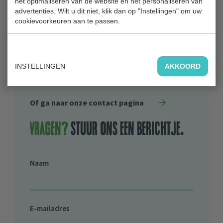
het optimaliseren van de website en het personaliseren van
2911 BC Nieuwerkerk aan den IJssel
advertenties. Wilt u dit niet, klik dan op "Instellingen" om uw
cookievoorkeuren aan te passen.
0180 31 71 88
Bestuur
Algemeen Bestuur Recreatieschap
INSTELLINGEN
AKKOORD
Hitland
Of ga naar onze contact pagina
Vragen?
stuur ons een berichtje.
Naam
E-mailadres