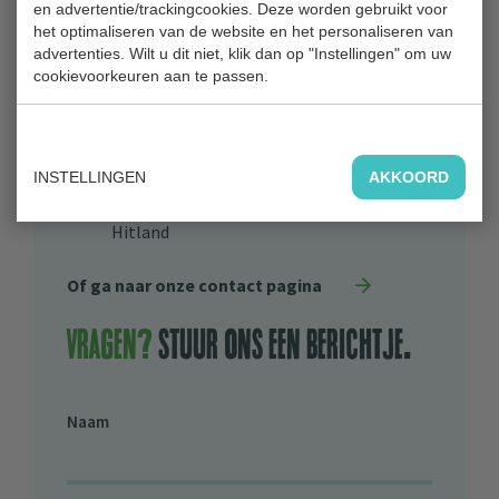
Park Hitland
en advertentie/trackingcookies. Deze worden gebruikt voor
het optimaliseren van de website en het personaliseren van
Blaardorpseweg 1
advertenties. Wilt u dit niet, klik dan op "Instellingen" om uw
2911 BC Nieuwerkerk aan den IJssel
cookievoorkeuren aan te passen.
0180 31 71 88
Bestuur
INSTELLINGEN
AKKOORD
Algemeen Bestuur Recreatieschap
Hitland
Of ga naar onze contact pagina
Vragen?
stuur ons een berichtje.
Naam