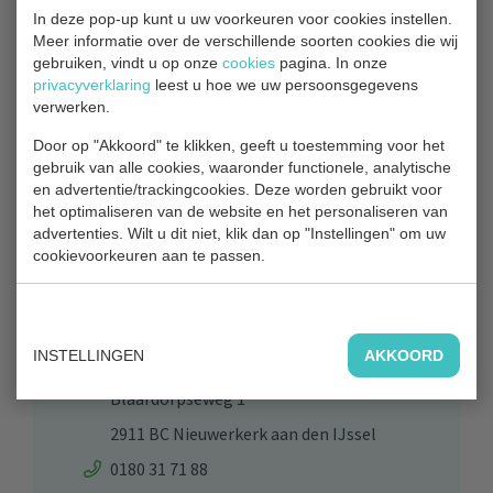
Foto: Frans Weijer
In deze pop-up kunt u uw voorkeuren voor cookies instellen.
Meer informatie over de verschillende soorten cookies die wij
gebruiken, vindt u op onze
cookies
pagina. In onze
privacyverklaring
leest u hoe we uw persoonsgegevens
verwerken.
TERUG NAAR OVERZICHT
Door op "Akkoord" te klikken, geeft u toestemming voor het
gebruik van alle cookies, waaronder functionele, analytische
en advertentie/trackingcookies. Deze worden gebruikt voor
het optimaliseren van de website en het personaliseren van
advertenties. Wilt u dit niet, klik dan op "Instellingen" om uw
Contact
cookievoorkeuren aan te passen.
Bezoekadres
INSTELLINGEN
AKKOORD
Park Hitland
Blaardorpseweg 1
2911 BC Nieuwerkerk aan den IJssel
0180 31 71 88