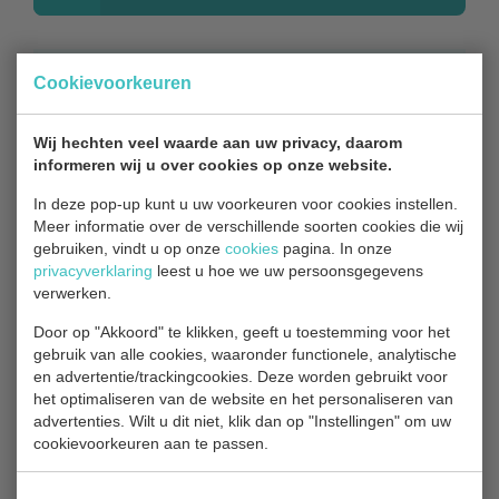
Cookievoorkeuren
Contact
Wij hechten veel waarde aan uw privacy, daarom
informeren wij u over cookies op onze website.
Bezoekadres
In deze pop-up kunt u uw voorkeuren voor cookies instellen.
Meer informatie over de verschillende soorten cookies die wij
Park Hitland
gebruiken, vindt u op onze
cookies
pagina. In onze
privacyverklaring
leest u hoe we uw persoonsgegevens
Blaardorpseweg 1
verwerken.
2911 BC Nieuwerkerk aan den IJssel
Door op "Akkoord" te klikken, geeft u toestemming voor het
0180 31 71 88
gebruik van alle cookies, waaronder functionele, analytische
en advertentie/trackingcookies. Deze worden gebruikt voor
Bestuur
het optimaliseren van de website en het personaliseren van
advertenties. Wilt u dit niet, klik dan op "Instellingen" om uw
Algemeen Bestuur Recreatieschap
cookievoorkeuren aan te passen.
Hitland