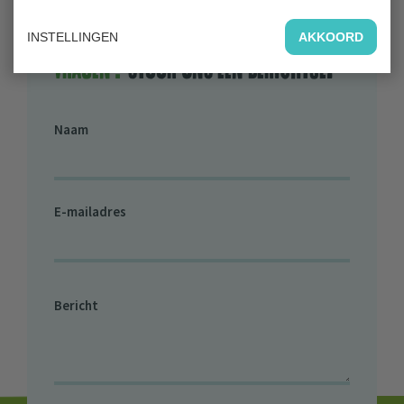
Of ga naar onze contact pagina
INSTELLINGEN
AKKOORD
Vragen?
stuur ons een berichtje.
Naam
E-mailadres
Bericht