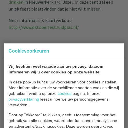
drinken
in Nieuwerkerk a/d IJssel. In deze tent zal een
uniek feest plaatsvinden dat je niet wilt missen.
Meer informatie & kaartverkoop:
http://www.oktoberfestzuidplas.nl/
Cookievoorkeuren
TERUG NAAR OVERZICHT
Wij hechten veel waarde aan uw privacy, daarom
informeren wij u over cookies op onze website.
In deze pop-up kunt u uw voorkeuren voor cookies instellen.
Meer informatie over de verschillende soorten cookies die wij
Contact
gebruiken, vindt u op onze
cookies
pagina. In onze
privacyverklaring
leest u hoe we uw persoonsgegevens
verwerken.
Bezoekadres
Door op "Akkoord" te klikken, geeft u toestemming voor het
Park Hitland
gebruik van alle cookies, waaronder functionele, analytische
en advertentie/trackingcookies. Deze worden gebruikt voor