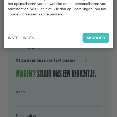
Blaardorpseweg 1
het optimaliseren van de website en het personaliseren van
advertenties. Wilt u dit niet, klik dan op "Instellingen" om uw
2911 BC Nieuwerkerk aan den IJssel
cookievoorkeuren aan te passen.
0180 31 71 88
Bestuur
INSTELLINGEN
AKKOORD
Algemeen Bestuur Recreatieschap
Hitland
Of ga naar onze contact pagina
Vragen?
stuur ons een berichtje.
Naam
E-mailadres