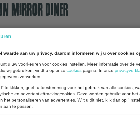
ijn Mirror diner
euren
an de IJssel in een romantische
l waarde aan uw privacy, daarom informeren wij u over cookies o
unt u uw voorkeuren voor cookies instellen. Meer informatie over de ve
heerlijk romantisch diner. Shared
die wij gebruiken, vindt u op onze
cookies
pagina. In onze
privacyverkl
 bord, waarbij de gerechten
gegevens verwerken.
or meer info & tickets op de
" te klikken, geeft u toestemming voor het gebruik van alle cookies, 
lytische en advertentie/trackingcookies. Deze worden gebruikt voor het
 het personaliseren van advertenties. Wilt u dit niet, klik dan op "Inst
Olifant open events. Op 14
n aan te passen.
gramma.