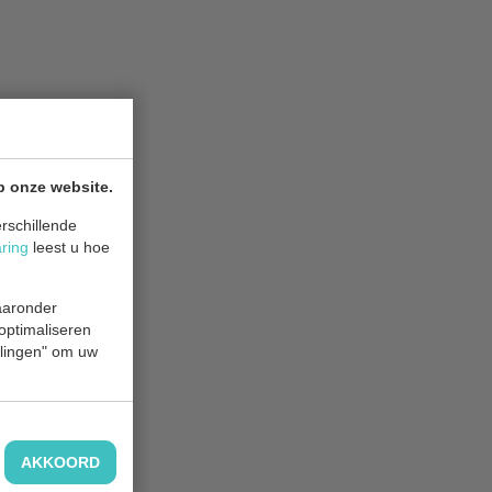
p onze website.
rschillende
aring
leest u hoe
waaronder
 optimaliseren
ellingen" om uw
AKKOORD