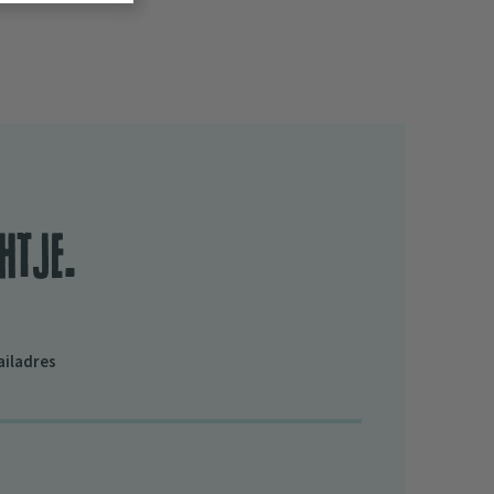
htje.
ailadres