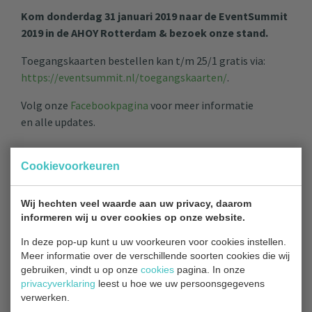
Kom donderdag 31 januari 2019 naar de EventSummit
2019 in de AHOY Rotterdam & bezoek onze stand.
Toegangskaarten bestellen kan t/m 25/1 gratis via:
https://eventsummit.nl/toegangskaarten/
.
Volg onze
Facebookpagina
voor meer informatie
en alle updates.
Cookievoorkeuren
Wij hechten veel waarde aan uw privacy, daarom
TERUG NAAR OVERZICHT
informeren wij u over cookies op onze website.
In deze pop-up kunt u uw voorkeuren voor cookies instellen.
Meer informatie over de verschillende soorten cookies die wij
gebruiken, vindt u op onze
cookies
pagina. In onze
privacyverklaring
leest u hoe we uw persoonsgegevens
verwerken.
Contact