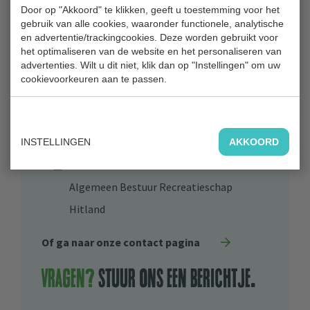
Door op "Akkoord" te klikken, geeft u toestemming voor het
gebruik van alle cookies, waaronder functionele, analytische
en advertentie/trackingcookies. Deze worden gebruikt voor
Bezoekadres
het optimaliseren van de website en het personaliseren van
Park Hitland
advertenties. Wilt u dit niet, klik dan op "Instellingen" om uw
cookievoorkeuren aan te passen.
Blaardorpseweg 1
2911 BC Nieuwerkerk aan den IJssel
0180 31 71 88
INSTELLINGEN
AKKOORD
Bestuur
Algemeen Bestuur Recreatieschap
Hitland
Of ga naar onze contact pagina
Vragen?
stuur ons een berichtje.