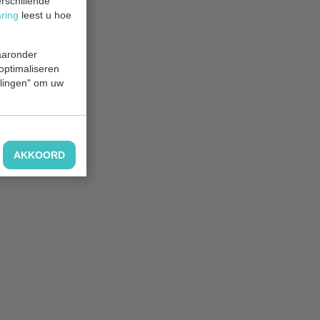
rschillende
aring
leest u hoe
waaronder
 optimaliseren
ellingen" om uw
AKKOORD