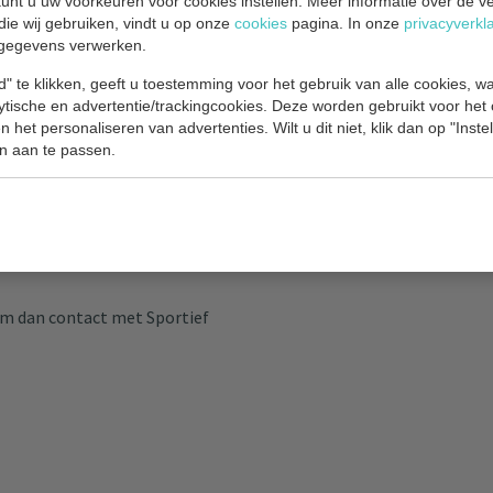
unt u uw voorkeuren voor cookies instellen. Meer informatie over de ve
 bij de organisatie. In dit boekje
die wij gebruiken, vindt u op onze
cookies
pagina. In onze
privacyverkl
oucher geeft recht op een korting
gegevens verwerken.
e groep uit meer dan 10 personen,
" te klikken, geeft u toestemming voor het gebruik van alle cookies, 
n drinken.
lytische en advertentie/trackingcookies. Deze worden gebruikt voor het
 het personaliseren van advertenties. Wilt u dit niet, klik dan op "Inst
Capelle via
n aan te passen.
 De eerste 50 boekjes zijn gratis,
 nog te verkrijgen, ook dan kosten
14.00 uur de boekjes ophalen en
soon zal aanwezig zijn bij HIT
eem dan contact met Sportief