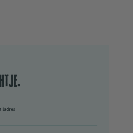
htje.
ailadres